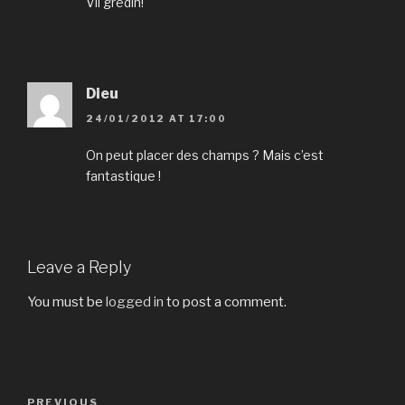
Vil gredin!
Dieu
24/01/2012 AT 17:00
On peut placer des champs ? Mais c’est
fantastique !
Leave a Reply
You must be
logged in
to post a comment.
Post
PREVIOUS
Previous