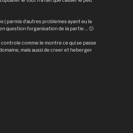
updater le tout n’a fait que casser le peu
es ( parmis d’autres problemes ayant eu la
question l’organisation de la partie … 🙁
n controle comme le montre ce qui se passe
domaine, mais aussi de creer et heberger