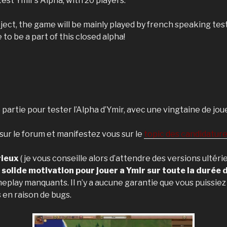
st Ymir’s Alpha, with 20 players.
ect, the game will be mainly played by french speaking tester
to be a part of this closed alpha!
artie pour tester l’Alpha d’Ymir, avec une vingtaine de jou
 sur le forum et manifestez vous sur le
topic des candidatur
rieux
( je vous conseille alors d’attendre des versions ultéri
 solide motivation pour jouer a Ymir sur toute la durée 
meplay manquants. Il n’y a aucune garantie que vous puissiez
en raison de bugs.