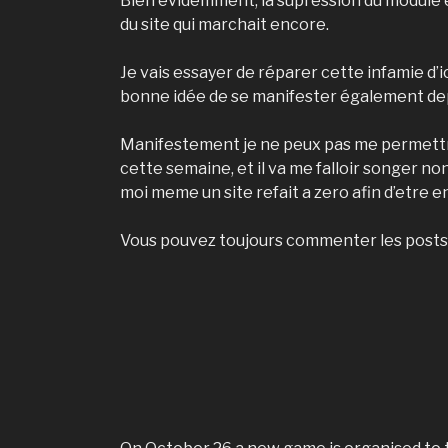
Bien évidemment, la supression du module en 
du site qui marchait encore.
Je vais essayer de réparer cette infamie d’
bonne idée de se manifester également dep
Manifestement je ne peux pas me permettre 
cette semaine, et il va me falloir songer
moi meme un site refait a zero afin d’etre 
Vous pouvez toujours commenter les posts