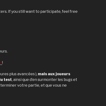
s. If you still want to participate, feel free
eurs.
es
!
eures plus avancées ),
mais aux joueurs
du test
, ainsi que d’en surmonter les bugs et
 terminer votre partie, et que vous ne