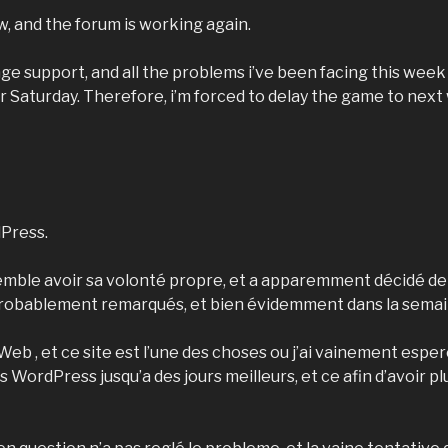
, and the forum is working again.
age support, and all the problems i’ve been facing this week
or Saturday. Therefore, i’m forced to delay the game to ne
Press.
semble avoir sa volonté propre, et a apparemment décidé de 
 probablement remarqués, et bien évidemment dans la semain
eb , et ce site est l’une des choses ou j’ai vainement espe
és WordPress jusqu’a des jours meilleurs, et ce afin d’avoir 