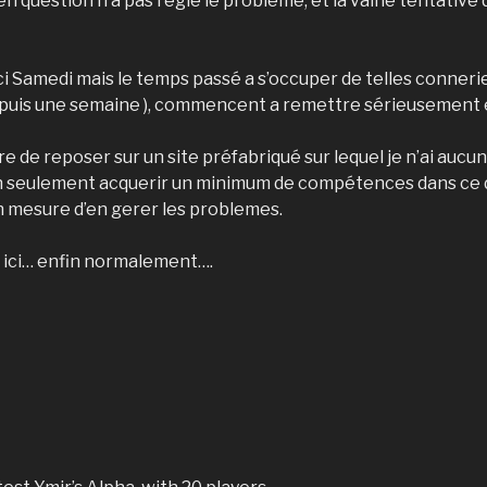
question n’a pas reglé le probleme, et la vaine tentative d’
ici Samedi mais le temps passé a s’occuper de telles conneri
uis une semaine ), commencent a remettre sérieusement en 
de reposer sur un site préfabriqué sur lequel je n’ai aucu
 non seulement acquerir un minimum de compétences dans ce 
en mesure d’en gerer les problemes.
 ici… enfin normalement….