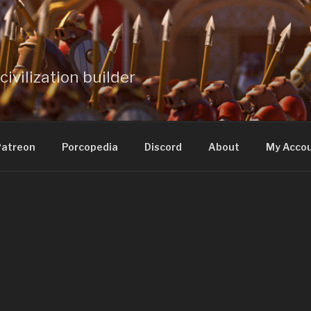
civilization builder
atreon
Porcopedia
Discord
About
My Acco