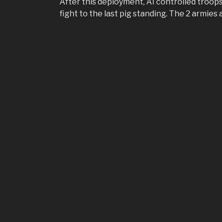
After this deployment, AI controlled troops 
fight to the last pig standing. The 2 armie