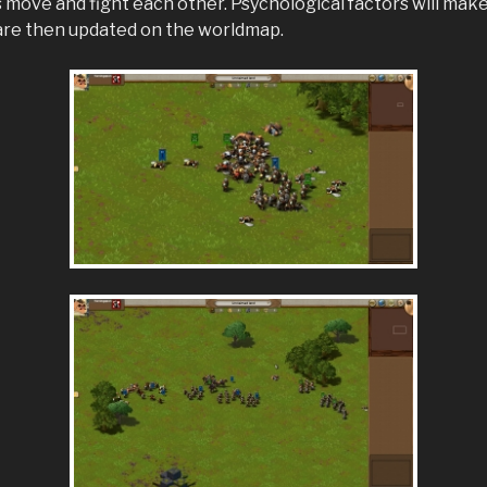
move and fight each other. Psychological factors will make u
s are then updated on the worldmap.