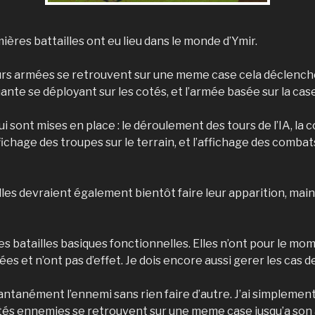
mières battailles ont eu lieu dans le monde d’Ymir.
eurs armées se retrouvent sur une meme case cela déclenche 
ante se déployant sur les cotés, et l’armée basée sur la cas
i sont mises en place : le déroulement des tours de l’IA, la
ffichage des troupes sur le terrain, et l’affichage des comba
illes devraient également bientôt faire leur apparition, ma
batailles basiques fonctionnelles. Elles n’ont pour le momen
es et n’ont pas d’effet. Je dois encore aussi gerer les cas 
antanément l’ennemi sans rien faire d’autre. J’ai simplement 
tés ennemies se retrouvent sur une meme case jusqu’a son 