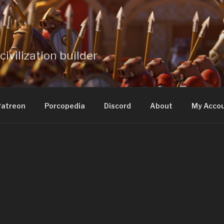
civilization builder
atreon
Porcopedia
Discord
About
My Acco